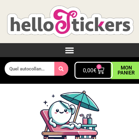
0
MON
0,00
€
PANIER