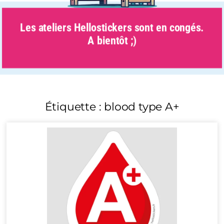
Les ateliers Hellostickers sont en congés.
A bientôt ;)
Étiquette : blood type A+