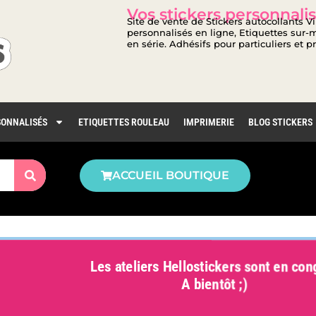
Vos stickers personnalis
Site de vente de Stickers autocollants V
personnalisés en ligne, Etiquettes sur-m
en série. Adhésifs pour particuliers et p
SONNALISÉS
ETIQUETTES ROULEAU
IMPRIMERIE
BLOG STICKERS
ACCUEIL BOUTIQUE
Les ateliers Hellostickers sont en co
A bientôt ;)