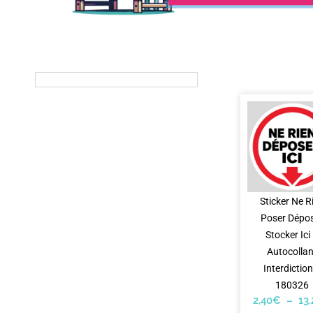
Sticker Ne R
Poser Dépo
Stocker Ici
Autocollan
Interdictio
180326
2,40
€
–
13