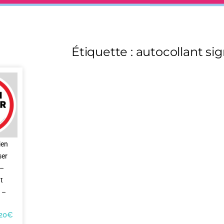
Étiquette : autocollant sig
ien
ser
 –
t
n –
,20
€