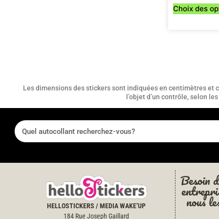
Choix des op
Les dimensions des stickers sont indiquées en centimètres et co
l’objet d’un contrôle, selon l
Besoin d
entrepri
nous le
HELLOSTICKERS / MEDIA WAKE’UP
184 Rue Joseph Gaillard