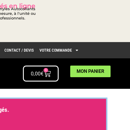
és en ligne
inyles Autocollants
esure, à l'unité ou
rofessionnels.
CONTACT / DEVIS
VOTRE COMMANDE
0
MON PANIER
0,00
€
ngés.