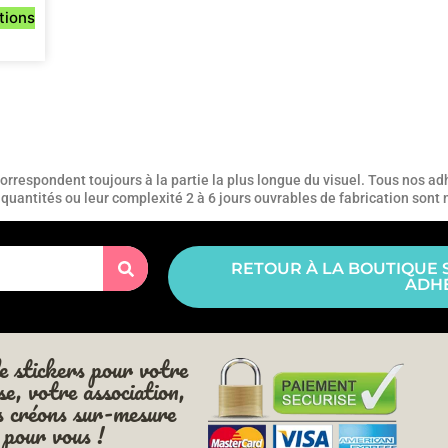
tions
rrespondent toujours à la partie la plus longue du visuel. Tous nos adh
es quantités ou leur complexité 2 à 6 jours ouvrables de fabrication sont
RETOUR À LA BOUTIQUE 
ADHÉ
e stickers pour votre
se, votre association,
s créons sur-mesure
pour vous !