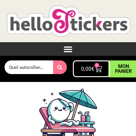
0
MON
0,00
€
PANIER