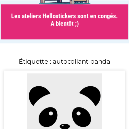
Les ateliers Hellostickers sont en congés.
A bientôt ;)
Étiquette : autocollant panda