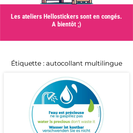
Les ateliers Hellostickers sont en congés.
A bientôt ;)
Étiquette : autocollant multilingue