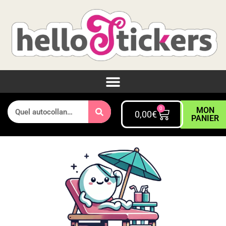
0
MON
0,00
€
PANIER