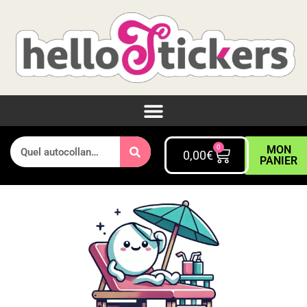
0
MON
0,00
€
PANIER