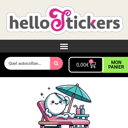
0
MON
0,00
€
PANIER