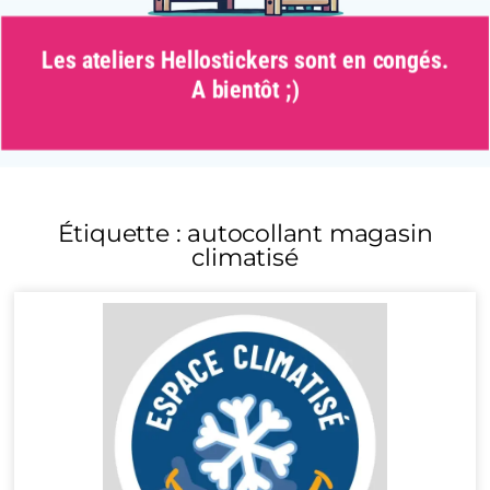
Les ateliers Hellostickers sont en congés.
A bientôt ;)
Étiquette : autocollant magasin
climatisé