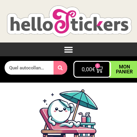
0
MON
0,00
€
PANIER