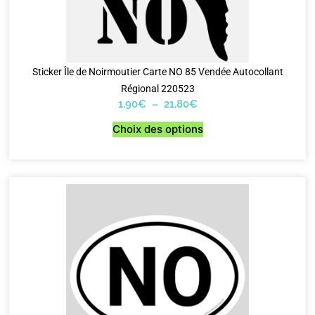
Sticker Île de Noirmoutier Carte NO 85 Vendée Autocollant
Régional 220523
1,90
€
–
21,80
€
Choix des options