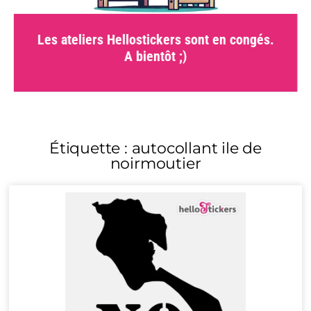
Les ateliers Hellostickers sont en congés.
A bientôt ;)
Étiquette : autocollant ile de
noirmoutier