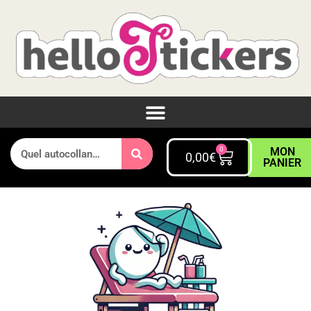
0
MON
0,00
€
PANIER