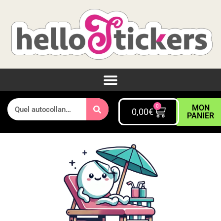
0
MON
0,00
€
PANIER