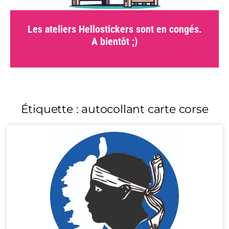
Les ateliers Hellostickers sont en congés.
A bientôt ;)
Étiquette : autocollant carte corse