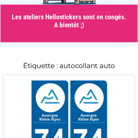
Les ateliers Hellostickers sont en congés.
A bientôt ;)
Étiquette : autocollant auto