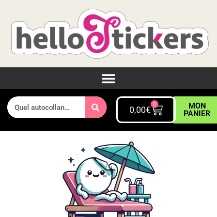
0
MON
0,00
€
PANIER